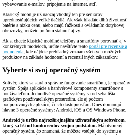
vybavovanie e-mailov, pripojenie na internet, atď.
Klasický mobil je už naozaj vhodný len pre seniorov
uprednostňujúcich veľké tlačidlá. Ak však hľadáte dlhú životnosť
batérie a nízku cenu, alebo majú ťažkosti s ovládaním dotykovej
obrazovky, môžete po ňom siahnuť aj vy.
Ak si chcete klasické mobilné telefóny a smartfóny porovnať aj v
konkrétnych modeloch, určite navštívte tento
portál pre recenzie a
hodnotenia
, kde nájdete prehľadný zoznam všetkých možných
produktov na základe hodnotení a recenzií iných zákazníkov.
Vyberte si svoj operačný systém
Softvér, ktorý sa stará o správne fungovanie smartfónu, je operačný
systém. Spája aplikácie a hardvérové komponenty smartfónov s
používateľom. Jednotlivé operačné systémy sa od seba líšia
grafickým používateľským prostredím, ale aj počtom
podporovaných aplikácií, či ich dostupnosťou. Dnes dominujú
hlavne 3 operačné systémy: Android, iOS a OS Windows Phone.
Android je určite najrozšírejnejším uživateľským softvérom,
ktorý sa líši od konkurentov svojou podstatou.
Má otvorený
operačný systém, čo znamená, že môžete vstúpiť do systému a