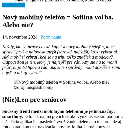
Pre firmy →
Nový mobilný telefón = Sofiina voľba.
Alebo nie?
14. novembra 2024
|
Porovnania
Každý, kto sa práve chystá kúpiť si nový mobilný telefón, musí
spraviť prvý a najpodstatnejší (zároveň najťažší) krok: vybrať si.
Aký mobil si vybrať, keď je na trhu toľko značiek a modelov?
Odpoveďou je ten, ktorý je najlepší pre vás. Aby ste na to mohli
prísť, tu je 10 tipov a rád, ako si ten správny mobil dokážete sami
nájsť, a tak aj vybrať!
(zdroj: unsplash.com)
(Nie)Len pre seniorov
Súčasný trend medzi mobilnými telefónmi je jednoznačný:
smartfóny.
Je to tak najmä pre ich široké využitie, väčšiu podporu,
inštaláciu aplikácií a následné využívanie nielen ako telefón, ale aj
fotoaparát, kamera, navigácia, noviny, kniha, herná konzola,