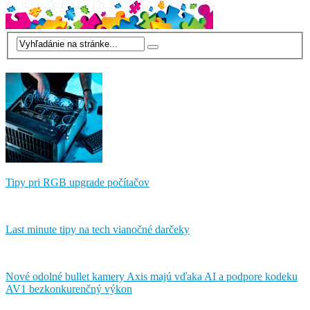
Tipy pri RGB upgrade počítačov
Last minute tipy na tech vianočné darčeky
Nové odolné bullet kamery Axis majú vďaka AI a podpore kodeku
AV1 bezkonkurenčný výkon