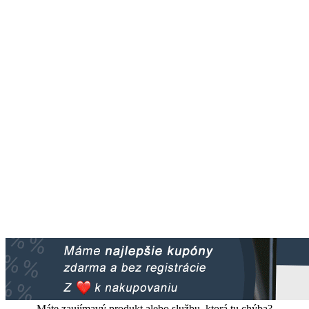
Máte zaujímavý produkt alebo službu, ktorá tu chýba?