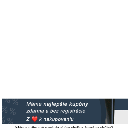
Máte zaujímavý produkt alebo službu, ktorá tu chýba?