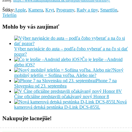
Zdroj:
https://www.nakupnaporadna.sk/najlepsie-mobilne-telefony/
Štítky:
Apple
,
Kamera
,
Kryt
,
Programy
,
Rady a tipy
,
Smartfón
,
Telefón
Mohlo by vás zaujímať
Výber navigácie do auta – podľa čoho vyberať a na čo si dať
pozor?
Čo je lepšie –Android
alebo iOS?
Nový
mobilný telefón = Sofiina voľba. Alebo nie?
iPhone 7 na
Slovensku od 23. septembra
V
Číne oficiálne predstavili očakávaný nový Honor 8
Nová
kamerová detská pestúnka D-Link DCS-855L
Nakupujte lacnejšie!