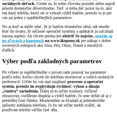
sociálnych sieťach.
Uistite sa, že tohto človeka poznáte alebo aspoň
pôsobí dostatočne dôveryhodne. Tiež si treba dať pozor na to, akú
má daný telefón, ktorý ste si vybrali výdrž batérie, pretože to je pre
vás asi jeden z najdôležitejších parametrov.
No aj keď sa môže zdať, že je batéria dostatočne silná, tak musíte
brať do úvahy, že súčasné operačné systémy a aplikácie ju zaťažujú
naozaj naplno. Ak chcete predsa len
ušetriť čo najviac,
pozrite sa
po zľavách a kupónoch
na www.ikupony.sk
pre nákup v dobre
overených eshopoch ako Alza, Hej, Okay, Datart a mnohých
ďalších.
Výber podľa základných parametrov
Pri výbere je najdôležitejšie v prvom rade pozerať na parametre
podľa toho, koľko chcete do telefónu investovať a vašich osobných
preferencií. Určite by vás mal zaujímať
procesor a operačný
systém, pretože tie ovplyvňujú rýchlosť, výkon a dizajn
„vnútra“ zariadenia.
Ďalej sú to určite rozmery, veľkosť
obrazovky, rozlíšenie displeja a výdrž batérie, čo sme riešili už aj v
predošlej časti článku. Momentálne sa hľadajú aj jednoduchšie
spôsoby nabíjania telefónu, čo by ste určite mohli zvážiť, ak
používate telefón väčšiu časť dňa.