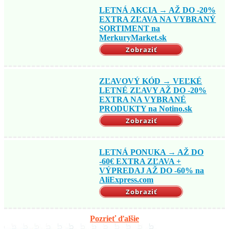
LETNÁ AKCIA → AŽ DO -20%
EXTRA ZĽAVA NA VYBRANÝ
SORTIMENT na
MerkuryMarket.sk
Zobraziť
ZĽAVOVÝ KÓD → VEĽKÉ
LETNÉ ZĽAVY AŽ DO -20%
EXTRA NA VYBRANÉ
PRODUKTY na Notino.sk
Zobraziť
LETNÁ PONUKA → AŽ DO
-60€ EXTRA ZĽAVA +
VÝPREDAJ AŽ DO -60% na
AliExpress.com
Zobraziť
Pozrieť ďalšie