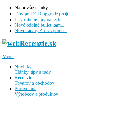
Najnovšie články:
Tipy pri RGB upgrade po�...
Last minute tipy na tech...
Nové odolné bullet kam...
Nové radary Axis s pomo...
Menu
Novinky
Články, tipy a rady
Recenzie
Tovarov a obchodov
Porovnania
Výrobcov a produktov