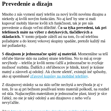
Prevedenie a dizajn
Mnoho z nás vymení starý telefón za nový kvôli novému dizajnu a
niekedy aj kvôli novým funkciám. No aj keď by sme si mali
kupovať mobily hlavne kvôli ich funkčnosti, tak je pre nás
prevedenie a dizajn veľmi dôležité. Č
o sa týka prevedení, tak pri
telefónoch máte na výber z dotykových, tlačidlových a
skladacích.
V tomto prípade záleží asi na tom, čo od telefónu
požadujete a do ktorej vekovej skupiny spadáte, pretože každý má
iné požiadavky.
S dizajnom je jednoznačne spätý aj materiál.
Momentálne sa teší
obľube hlavne sklo na zadnej strane telefónu. No to má aj svoje
nevýhody – telefón je kvôli nemu ťažší a jednoznačne to zvyšuje
možnosť rozbitia. Ďalších z obľúbencov je hliník, ktorý je krásne
matný a zároveň aj odolný. Ak chcete ušetriť, existujú iné spôsoby,
ako aj spomínané
zľavové kupóny na mobilné telefóny
.
Z dizajnovej stránky sa na sklo určite nechytá a nevýhoda je aj v
tom, že sa aj pri bežnom používaní tento materiál poškodí, na rozdiel
od skla. Najlacnejším materiálom je jednoznačne plast, ktorý je síce
ľahký, no nie je taký odolný a ani dizajnovo z neho veľa
nevyťažíte.