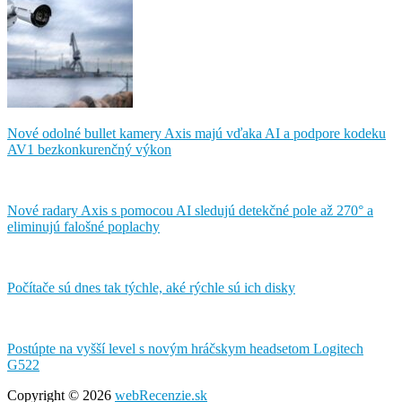
Nové odolné bullet kamery Axis majú vďaka AI a podpore kodeku
AV1 bezkonkurenčný výkon
Nové radary Axis s pomocou AI sledujú detekčné pole až 270° a
eliminujú falošné poplachy
Počítače sú dnes tak týchle, aké rýchle sú ich disky
Postúpte na vyšší level s novým hráčskym headsetom Logitech
G522
Copyright © 2026
webRecenzie.sk