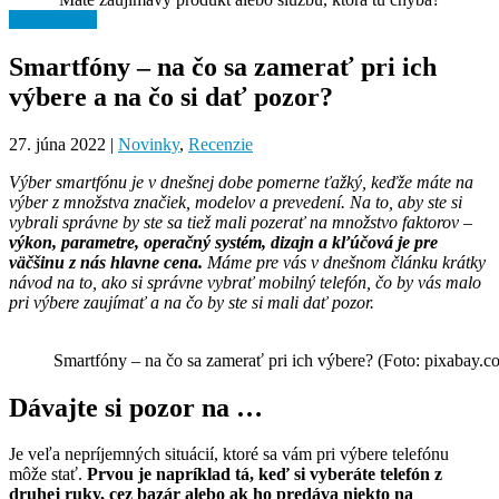
Pre firmy →
Smartfóny – na čo sa zamerať pri ich
výbere a na čo si dať pozor?
27. júna 2022
|
Novinky
,
Recenzie
Výber smartfónu je v dnešnej dobe pomerne ťažký, keďže máte na
výber z množstva značiek, modelov a prevedení. Na to, aby ste si
vybrali správne by ste sa tiež mali pozerať na množstvo faktorov –
výkon, parametre, operačný systém, dizajn a kľúčová je pre
väčšinu z nás hlavne cena.
Máme pre vás v dnešnom článku krátky
návod na to, ako si správne vybrať mobilný telefón, čo by vás malo
pri výbere zaujímať a na čo by ste si mali dať pozor.
Smartfóny – na čo sa zamerať pri ich výbere? (Foto: pixabay.c
Dávajte si pozor na …
Je veľa nepríjemných situácií, ktoré sa vám pri výbere telefónu
môže stať.
Prvou je napríklad tá, keď si vyberáte telefón z
druhej ruky, cez bazár alebo ak ho predáva niekto na