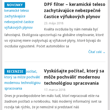
DPF filter – keramické teleso
NOVINKY
zachytávajúce nebezpečné
častice výfukových plynov
23. mája 2018
Kvalita ovzdušia by nám nemala byť
ľahostajná. Ekológovia upozorňujú na globálne otepľovanie, ktoré
vo výraznej miere ovplyvňujú aj výfukové plyny, ktoré bývajú do
ovzdušia vypustené. Počet automobilov sa
Čítať celé →
Vyskúšajte počítač, ktorý sa
RECENZIE
môže pochváliť modernou
technológiou spracovania
17. marca 2018
Dnes je pravdepodobne len málo ľudí, ktorí nepracovali ešte na
žiadnom počítači a notebooku. Náš moderný informačný svet sa
rozvíja tak rýchlo, že je nemožné si predstaviť náš