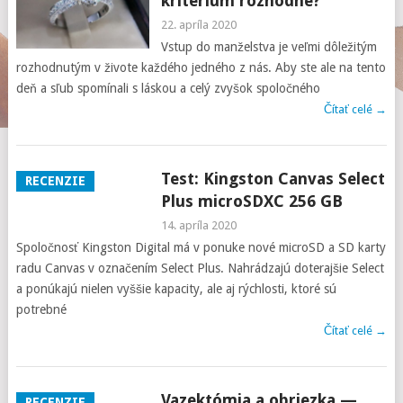
kritérium rozhodne?
22. apríla 2020
Vstup do manželstva je veľmi dôležitým
rozhodnutým v živote každého jedného z nás. Aby ste ale na tento
deň a sľub spomínali s láskou a celý zvyšok spoločného
Čítať celé →
Test: Kingston Canvas Select
RECENZIE
Plus microSDXC 256 GB
14. apríla 2020
Spoločnosť Kingston Digital má v ponuke nové microSD a SD karty
radu Canvas v označením Select Plus. Nahrádzajú doterajšie Select
a ponúkajú nielen vyššie kapacity, ale aj rýchlosti, ktoré sú
potrebné
Čítať celé →
Vazektómia a obriezka —
RECENZIE