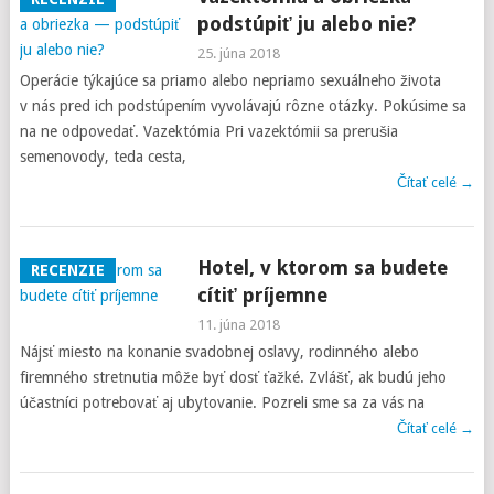
podstúpiť ju alebo nie?
25. júna 2018
Operácie týkajúce sa priamo alebo nepriamo sexuálneho života
v nás pred ich podstúpením vyvolávajú rôzne otázky. Pokúsime sa
na ne odpovedať. Vazektómia Pri vazektómii sa prerušia
semenovody, teda cesta,
Čítať celé →
Hotel, v ktorom sa budete
RECENZIE
cítiť príjemne
11. júna 2018
Nájsť miesto na konanie svadobnej oslavy, rodinného alebo
firemného stretnutia môže byť dosť ťažké. Zvlášť, ak budú jeho
účastníci potrebovať aj ubytovanie. Pozreli sme sa za vás na
Čítať celé →