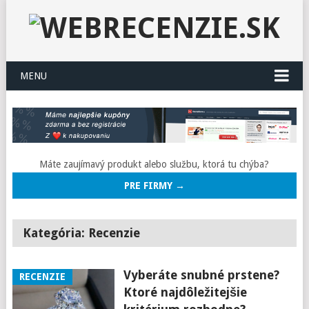
MENU
Máte zaujímavý produkt alebo službu, ktorá tu chýba?
PRE FIRMY →
Kategória: Recenzie
Vyberáte snubné prstene?
RECENZIE
Ktoré najdôležitejšie