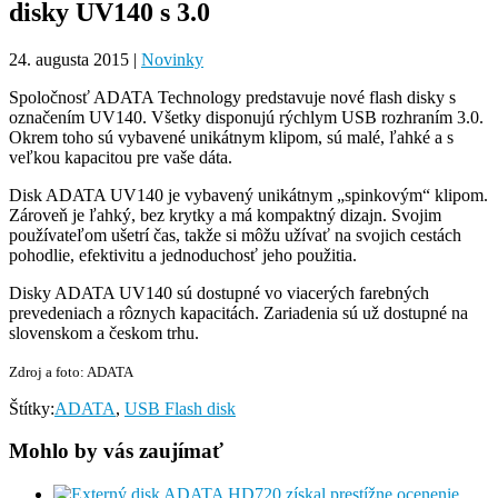
disky UV140 s 3.0
24. augusta 2015
|
Novinky
Spoločnosť ADATA Technology predstavuje nové flash disky s
označením UV140. Všetky disponujú rýchlym USB rozhraním 3.0.
Okrem toho sú vybavené unikátnym klipom, sú malé, ľahké a s
veľkou kapacitou pre vaše dáta.
Disk ADATA UV140 je vybavený unikátnym „spinkovým“ klipom.
Zároveň je ľahký, bez krytky a má kompaktný dizajn. Svojim
používateľom ušetrí čas, takže si môžu užívať na svojich cestách
pohodlie, efektivitu a jednoduchosť jeho použitia.
Disky ADATA UV140 sú dostupné vo viacerých farebných
prevedeniach a rôznych kapacitách. Zariadenia sú už dostupné na
slovenskom a českom trhu.
Zdroj a foto: ADATA
Štítky:
ADATA
,
USB Flash disk
Mohlo by vás zaujímať