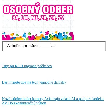
Tipy pri RGB upgrade počítačov
Last minute tipy na tech vianočné darčeky
Nové odolné bullet kamery Axis majú vďaka AI a podpore kodeku
AV1 bezkonkurenčný výkon