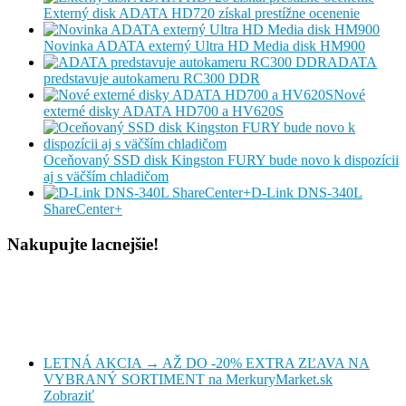
Externý disk ADATA HD720 získal prestížne ocenenie
Novinka ADATA externý Ultra HD Media disk HM900
ADATA
predstavuje autokameru RC300 DDR
Nové
externé disky ADATA HD700 a HV620S
Oceňovaný SSD disk Kingston FURY bude novo k dispozícii
aj s väčším chladičom
D-Link DNS-340L
ShareCenter+
Nakupujte lacnejšie!
LETNÁ AKCIA → AŽ DO -20% EXTRA ZĽAVA NA
VYBRANÝ SORTIMENT na MerkuryMarket.sk
Zobraziť