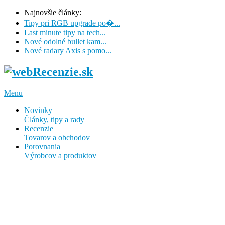
Najnovšie články:
Tipy pri RGB upgrade po�...
Last minute tipy na tech...
Nové odolné bullet kam...
Nové radary Axis s pomo...
Menu
Novinky
Články, tipy a rady
Recenzie
Tovarov a obchodov
Porovnania
Výrobcov a produktov