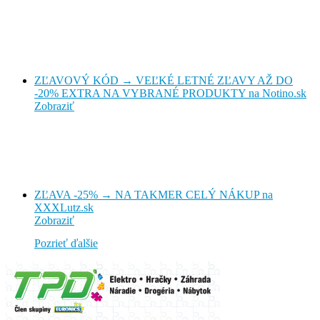
ZĽAVOVÝ KÓD → VEĽKÉ LETNÉ ZĽAVY AŽ DO
-20% EXTRA NA VYBRANÉ PRODUKTY na Notino.sk
Zobraziť
ZĽAVA -25% → NA TAKMER CELÝ NÁKUP na
XXXLutz.sk
Zobraziť
Pozrieť ďalšie