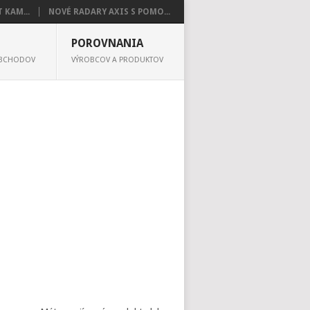
 KAM...
NOVÉ RADARY AXIS S POMO...
POROVNANIA
OBCHODOV
VÝROBCOV A PRODUKTOV