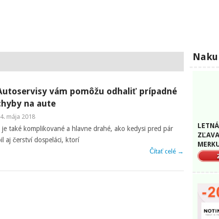
Nakup
Autoservisy vám pomôžu odhaliť prípadné
chyby na aute
4. mája 2018
LETNÁ
e je také komplikované a hlavne drahé, ako kedysi pred pár
ZĽAVA
aj čerství dospeláci, ktorí
MERKU
Čítať celé →