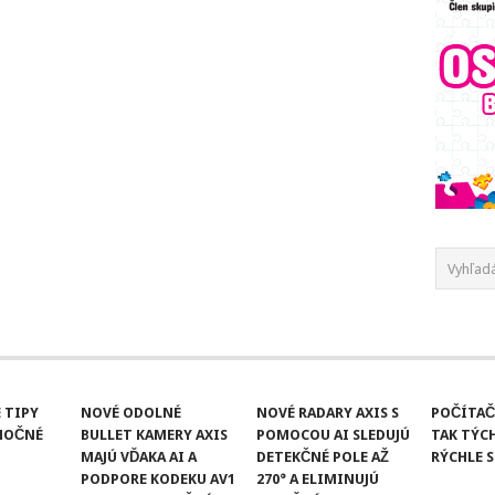
 TIPY
NOVÉ ODOLNÉ
NOVÉ RADARY AXIS S
POČÍTAČ
ANOČNÉ
BULLET KAMERY AXIS
POMOCOU AI SLEDUJÚ
TAK TÝCH
MAJÚ VĎAKA AI A
DETEKČNÉ POLE AŽ
RÝCHLE S
PODPORE KODEKU AV1
270° A ELIMINUJÚ