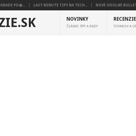
PGRADE PO�...
LAST MINUTE TIPY NA TECH...
NOVÉ ODOLNÉ BULLET
NOVINKY
RECENZIE
ČLÁNKY, TIPY A RADY
TOVAROV A 