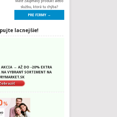
Máte zaujímavý produkt alebo
službu, ktorá tu chýba?
PRE FIRMY →
ujte lacnejšie!
 AKCIA → AŽ DO -20% EXTRA
 NA VYBRANÝ SORTIMENT NA
RYMARKET.SK
Zobraziť