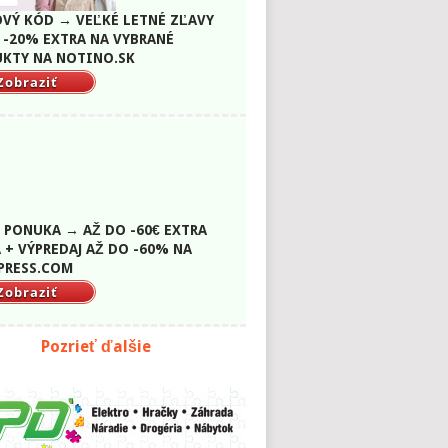
VÝ KÓD → VEĽKÉ LETNÉ ZĽAVY
 -20% EXTRA NA VYBRANÉ
KTY NA NOTINO.SK
Zobraziť
 PONUKA → AŽ DO -60€ EXTRA
 + VÝPREDAJ AŽ DO -60% NA
PRESS.COM
Zobraziť
Pozrieť ďalšie